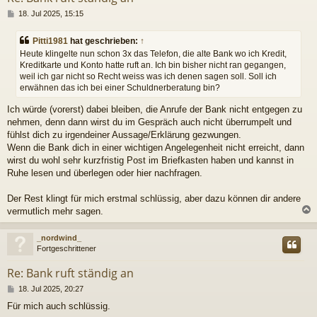
B
18. Jul 2025, 15:15
e
i
Pitti1981
hat geschrieben:
↑
t
Heute klingelte nun schon 3x das Telefon, die alte Bank wo ich Kredit,
r
Kreditkarte und Konto hatte ruft an. Ich bin bisher nicht ran gegangen,
a
weil ich gar nicht so Recht weiss was ich denen sagen soll. Soll ich
g
erwähnen das ich bei einer Schuldnerberatung bin?
Ich würde (vorerst) dabei bleiben, die Anrufe der Bank nicht entgegen zu
nehmen, denn dann wirst du im Gespräch auch nicht überrumpelt und
fühlst dich zu irgendeiner Aussage/Erklärung gezwungen.
Wenn die Bank dich in einer wichtigen Angelegenheit nicht erreicht, dann
wirst du wohl sehr kurzfristig Post im Briefkasten haben und kannst in
Ruhe lesen und überlegen oder hier nachfragen.
Der Rest klingt für mich erstmal schlüssig, aber dazu können dir andere
vermutlich mehr sagen.
c
_nordwind_
Fortgeschrittener
Re: Bank ruft ständig an
B
18. Jul 2025, 20:27
e
Für mich auch schlüssig.
i