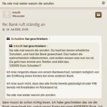
Na rate mal weiter warum die anrufen.
c
Icke26
Wissender
Re: Bank ruft ständig an
B
19. Jul 2025, 15:05
e
i
Schuldine
hat geschrieben:
↑
t
r
Icke26
hat geschrieben:
↑
a
Na rate mal warum die anrufen. Du hast bei denen erhebliche
g
Schulden, und hast die Bank gewechselt. Das haben die
wahrscheinlich mitbekommen, und wollen wissen was nun los ist.
Da geht man einmal ans Telefon und klärt das.
100000 Euro Schulden?
Ich lese nirgends etwas von einem Bankwechsel, sondern lediglich von
der Eröffnung eines Kontos bei einer anderen Bank.
Ich lese auch nicht, dass das alte Konto bereits gekündigt ist oder Pitti
bereits mit Kreditraten im Rückstand ist.
Na rate mal weiter warum die anrufen.
dann musst du schon richtig lesen, ich habe geschrieben das sie die
Bank gewechselt hat, sprich neues Konto bei einer ANDEREN Bank. Ich