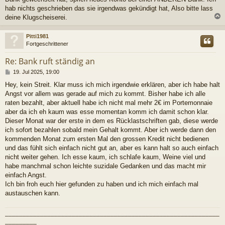
hab nichts geschrieben das sie irgendwas gekündigt hat, Also bitte lass
deine Klugscheiserei.
c
Pitti1981
Fortgeschrittener
Re: Bank ruft ständig an
B
19. Jul 2025, 19:00
e
Hey, kein Streit. Klar muss ich mich irgendwie erklären, aber ich habe halt
i
Angst vor allem was gerade auf mich zu kommt. Bisher habe ich alle
t
r
raten bezahlt, aber aktuell habe ich nicht mal mehr 2€ im Portemonnaie
a
aber da ich eh kaum was esse momentan komm ich damit schon klar.
g
Dieser Monat war der erste in dem es Rücklastschriften gab, diese werde
ich sofort bezahlen sobald mein Gehalt kommt. Aber ich werde dann den
kommenden Monat zum ersten Mal den grossen Kredit nicht bedienen
und das fühlt sich einfach nicht gut an, aber es kann halt so auch einfach
nicht weiter gehen. Ich esse kaum, ich schlafe kaum, Weine viel und
habe manchmal schon leichte suzidale Gedanken und das macht mir
einfach Angst.
Ich bin froh euch hier gefunden zu haben und ich mich einfach mal
austauschen kann.
_____________________________________________________________
_________