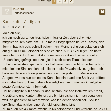
2
3
1
Nächste
22 Beiträge
Pitti1981
Fortgeschrittener
Bank ruft ständig an
B
18. Jul 2025, 14:15
e
Moin an alle,
i
ich bin noch ganz neu hier, habe in letzter Zeit aber schon viel
t
r
mitgelesen. Ich hatte am 10.07 mein Erstgespräch bei der Caritas, den
a
Termin hab ich echt schnell bekommen. Meine Schulden belaufen sich
g
auf gut 100000€, tatsächlich sind es aber "nur" 4 Gläubiger. Ich hatte
zunächst bei der Bank mit dem grossen Kredit nach einer erneuten
Umschulung gefragt, aber zeitgleich auch einen Termin bei der
Schuldnerberatung gemacht. Sie hat gesagt es macht wirtschaftlich für
mich keinen Sinn und ich solle lieber in die Privatinsolvenz gehen. Ich
habe es dann auch eingesehen und dem zugestimmt. Meine erste
Aufgabe war es nun ein neues Konto bei einer anderen Bank zu eröffnen
(Guthabenkonto). Dies habe ich erledigt und auch meinen Arbeitgeber
sowie Vermieter etc. informiert.
Heute klingelte nun schon 3x das Telefon, die alte Bank wo ich Kredit,
Kreditkarte und Konto hatte ruft an. Ich bin bisher nicht ran gegangen,
weil ich gar nicht so Recht weiss was ich denen sagen soll. Soll ich
erwähnen das ich bei einer Schuldnerberatung bin?
Zu mir: ich bin 43 Jahre, wohne in Niedersachsen und verdiene ca. 2300€