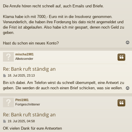
t
r
Die Anrufe hören recht schnell auf, auch Emails und Briefe.
a
g
Klarna habe ich mit 7000,- Euro mit in die Insolvenz genommen.
Verwunderlich, die haben ihre Forderung bis dato nicht angemeldet und
die Frist ist abgelaufen. Also habe ich mir gespart, denen noch Geld zu
geben.
Hast du schon ein neues Konto?
c
mischa1981
Allwissender
Re: Bank ruft ständig an
B
18. Jul 2025, 23:13
e
Bin ich dabei. Am Telefon wirst du schnell überrumpelt, eine Antwort zu
i
geben. Die werden dir auch noch einen Brief schicken, was sie wollen.
t
r
a
c
Pitti1981
g
Fortgeschrittener
Re: Bank ruft ständig an
B
19. Jul 2025, 04:58
e
OK vielen Dank für eure Antworten
i