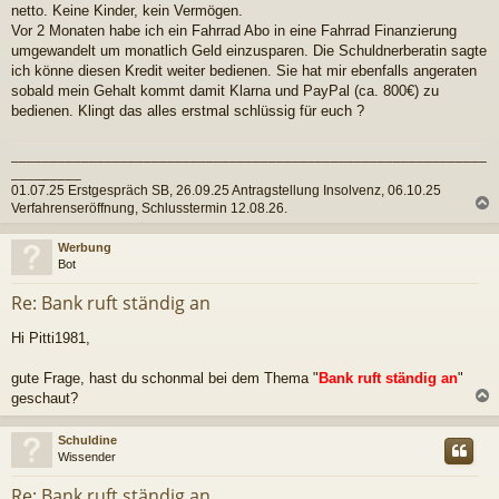
netto. Keine Kinder, kein Vermögen.
Vor 2 Monaten habe ich ein Fahrrad Abo in eine Fahrrad Finanzierung
umgewandelt um monatlich Geld einzusparen. Die Schuldnerberatin sagte
ich könne diesen Kredit weiter bedienen. Sie hat mir ebenfalls angeraten
sobald mein Gehalt kommt damit Klarna und PayPal (ca. 800€) zu
bedienen. Klingt das alles erstmal schlüssig für euch ?
_____________________________________________________________
_________
01.07.25 Erstgespräch SB, 26.09.25 Antragstellung Insolvenz, 06.10.25
Verfahrenseröffnung, Schlusstermin 12.08.26.
c
Werbung
Bot
Re: Bank ruft ständig an
Hi Pitti1981,
gute Frage, hast du schonmal bei dem Thema "
Bank ruft ständig an
"
geschaut?
c
Schuldine
Wissender
Re: Bank ruft ständig an