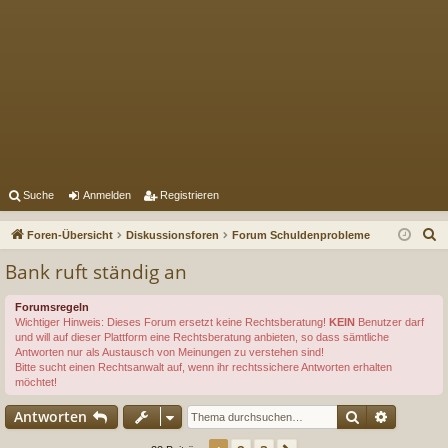
Suche
Anmelden
Registrieren
S
Foren-Übersicht
Diskussionsforen
Forum Schuldenprobleme
u
Bank ruft ständig an
c
h
Forumsregeln
Wichtiger Hinweis: Dieses Forum ersetzt keine Rechtsberatung!
KEIN
Benutzer darf
e
und will auf dieser Plattform eine Rechtsberatung anbieten, so dass sämtliche
Antworten nur als Austausch von Meinungen zu verstehen sind!
Bitte sucht einen Rechtsanwalt auf, wenn ihr rechtssichere Antworten erhalten
möchtet!
Suche
Erweiter
Antworten