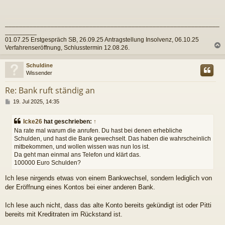
t
r
a
_____________________________________________________________
g
_________
01.07.25 Erstgespräch SB, 26.09.25 Antragstellung Insolvenz, 06.10.25
Verfahrenseröffnung, Schlusstermin 12.08.26.
c
Schuldine
Wissender
Re: Bank ruft ständig an
B
19. Jul 2025, 14:35
e
i
Icke26
hat geschrieben:
↑
t
Na rate mal warum die anrufen. Du hast bei denen erhebliche
r
Schulden, und hast die Bank gewechselt. Das haben die wahrscheinlich
a
mitbekommen, und wollen wissen was nun los ist.
g
Da geht man einmal ans Telefon und klärt das.
100000 Euro Schulden?
Ich lese nirgends etwas von einem Bankwechsel, sondern lediglich von
der Eröffnung eines Kontos bei einer anderen Bank.
Ich lese auch nicht, dass das alte Konto bereits gekündigt ist oder Pitti
bereits mit Kreditraten im Rückstand ist.