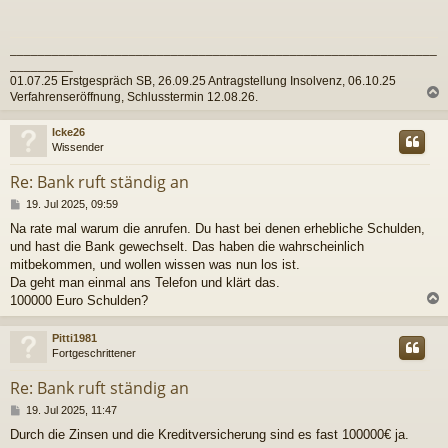
t
r
a
_____________________________________________________________
g
_________
01.07.25 Erstgespräch SB, 26.09.25 Antragstellung Insolvenz, 06.10.25
Verfahrenseröffnung, Schlusstermin 12.08.26.
c
Icke26
Wissender
Re: Bank ruft ständig an
B
19. Jul 2025, 09:59
e
Na rate mal warum die anrufen. Du hast bei denen erhebliche Schulden,
i
und hast die Bank gewechselt. Das haben die wahrscheinlich
t
r
mitbekommen, und wollen wissen was nun los ist.
a
Da geht man einmal ans Telefon und klärt das.
g
100000 Euro Schulden?
c
Pitti1981
Fortgeschrittener
Re: Bank ruft ständig an
B
19. Jul 2025, 11:47
e
Durch die Zinsen und die Kreditversicherung sind es fast 100000€ ja.
i