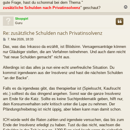
gute Frage, hast du schonmal bei dem Thema "
zusätzliche Schulden nach Privatinsolvenz
" geschaut?
c
Shopgirl
Guru
Re: zusätzliche Schulden nach Privatinsolvenz
B
7. Mai 2026, 18:33
e
Das, was das Inkasso da erzählt, ist Blödsinn. Versagensanträge können
i
nur Gläubiger stellen, die am Verfahren teilnehmen. Und auch dann reicht
t
r
"hat neue Schulden gemacht" nicht aus.
a
g
Allerdings ist das alles ja nun eine echt unerfreuliche Situation. Du
kommst irgendwann aus der Insolvenz und hast die nächsten Schulden
"an der Backe".
Falls es da irgendwas gibt, das therapierbar ist (Spielsucht, Kaufsucht
etc.) solltest du das dringend angehen. Sonst war die ganze Insolvenz
am Ende für die Katz. Sollte es keine Suchtproblematik geben, hilft nur,
dein Konsumverhalten sehr kritisch unter die Lupe zu nehmen. Der
Pfändungsfreibetrag ist nicht üppig, aber leben kann man damit schon.
ICH würde wohl die Raten zahlen und irgendwie versuchen, das bis zum
Ende der Insolvenz erledigt zu haben. Tust du das nicht, wachsen die