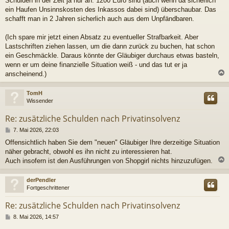
Schulden in der Zeit ja nur an. 1200 Euro sind (auch wenn da sicherlich
ein Haufen Unsinnskosten des Inkassos dabei sind) überschaubar. Das
schafft man in 2 Jahren sicherlich auch aus dem Unpfändbaren.
(Ich spare mir jetzt einen Absatz zu eventueller Strafbarkeit. Aber
Lastschriften ziehen lassen, um die dann zurück zu buchen, hat schon
ein Geschmäckle. Daraus könnte der Gläubiger durchaus etwas basteln,
wenn er um deine finanzielle Situation weiß - und das tut er ja
anscheinend.)
c
TomH
Wissender
Re: zusätzliche Schulden nach Privatinsolvenz
B
7. Mai 2026, 22:03
e
Offensichtlich haben Sie dem "neuen" Gläubiger Ihre derzeitige Situation
i
näher gebracht, obwohl es ihn nicht zu interessieren hat.
t
r
Auch insofern ist den Ausführungen von Shopgirl nichts hinzuzufügen.
a
g
c
derPendler
Fortgeschrittener
Re: zusätzliche Schulden nach Privatinsolvenz
B
8. Mai 2026, 14:57
e