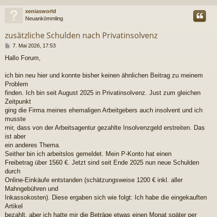
xeniasworld
Neuankömmling
zusätzliche Schulden nach Privatinsolvenz
B
7. Mai 2026, 17:53
e
Hallo Forum,
i
t
r
ich bin neu hier und konnte bisher keinen ähnlichen Beitrag zu meinem
a
Problem
g
finden. Ich bin seit August 2025 in Privatinsolvenz. Just zum gleichen
Zeitpunkt
ging die Firma meines ehemaligen Arbeitgebers auch insolvent und ich
musste
mir, dass von der Arbeitsagentur gezahlte Insolvenzgeld erstreiten. Das
ist aber
ein anderes Thema.
Seither bin ich arbeitslos gemeldet. Mein P-Konto hat einen
Freibetrag über 1560 €. Jetzt sind seit Ende 2025 nun neue Schulden
durch
Online-Einkäufe entstanden (schätzungsweise 1200 € inkl. aller
Mahngebühren und
Inkassokosten). Diese ergaben sich wie folgt: Ich habe die eingekauften
Artikel
bezahlt, aber ich hatte mir die Beträge etwas einen Monat später per