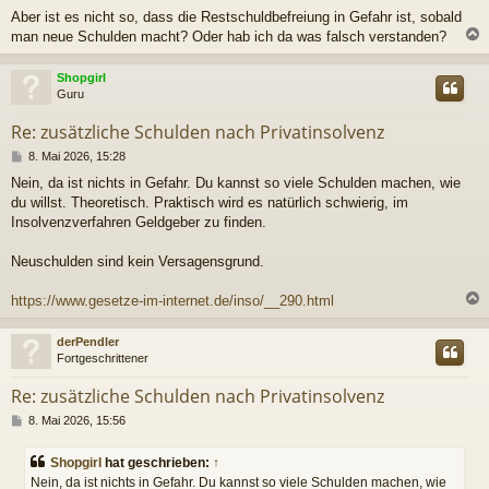
Aber ist es nicht so, dass die Restschuldbefreiung in Gefahr ist, sobald
man neue Schulden macht? Oder hab ich da was falsch verstanden?
c
Shopgirl
Guru
Re: zusätzliche Schulden nach Privatinsolvenz
B
8. Mai 2026, 15:28
e
Nein, da ist nichts in Gefahr. Du kannst so viele Schulden machen, wie
i
du willst. Theoretisch. Praktisch wird es natürlich schwierig, im
t
r
Insolvenzverfahren Geldgeber zu finden.
a
g
Neuschulden sind kein Versagensgrund.
https://www.gesetze-im-internet.de/inso/__290.html
c
derPendler
Fortgeschrittener
Re: zusätzliche Schulden nach Privatinsolvenz
B
8. Mai 2026, 15:56
e
i
Shopgirl
hat geschrieben:
↑
t
Nein, da ist nichts in Gefahr. Du kannst so viele Schulden machen, wie
r