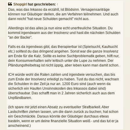
i
Shopgirl
hat geschrieben:
↑
t
Das, was das Inkasso da erzählt, ist Blödsinn. Versagensanträge
r
können nur Gläubiger stellen, die am Verfahren teilnehmen. Und auch
a
dann reicht "hat neue Schulden gemacht" nicht aus.
g
Allerdings ist das alles ja nun eine echt unerfreuliche Situation. Du
kommst irgendwann aus der Insolvenz und hast die nächsten Schulden
"an der Backe".
Falls es da irgendwas gibt, das therapierbar ist (Spielsucht, Kaufsucht
etc.) solltest du das dringend angehen. Sonst war die ganze Insolvenz
am Ende für die Katz. Sollte es keine Suchtproblematik geben, hilft nur,
dein Konsumverhalten sehr kritisch unter die Lupe zu nehmen. Der
Pfändungsfreibetrag ist nicht üppig, aber leben kann man damit schon.
ICH würde wohl die Raten zahlen und irgendwie versuchen, das bis
zum Ende der Insolvenz erledigt zu haben. Tust du das nicht, wachsen
die Schulden in der Zeit ja nur an. 1200 Euro sind (auch wenn da
sicherlich ein Haufen Unsinnskosten des Inkassos dabei sind)
überschaubar. Das schafft man in 2 Jahren sicherlich auch aus dem
Unpfändbaren.
(Ich spare mir jetzt einen Absatz zu eventueller Strafbarkeit. Aber
Lastschriften ziehen lassen, um die dann zurück zu buchen, hat schon
ein Geschmäckle. Daraus könnte der Gläubiger durchaus etwas
basteln, wenn er um deine finanzielle Situation weiß - und das tut er ja
anscheinend.)