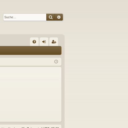
Suche
Erweiterte Suche
S
FA
n
eg
Q
m
ist
el
rie
de
re
n
n