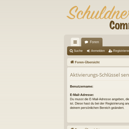
Foren
ch
Suche
Anmelden
Registriere
ne
Foren-Übersicht
llz
Aktivierungs-Schlüssel se
ug
riff
Benutzername:
E-Mail-Adresse:
Du musst die E-Mail-Adresse angeben, die i
ist. Diese hast du bei der Registrierung a
deinem persönlichen Bereich geändert.