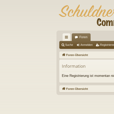
Foren
ch
Suche
Anmelden
Registriere
ne
Foren-Übersicht
llz
Information
ug
riff
Eine Registrierung ist momentan ni
Foren-Übersicht