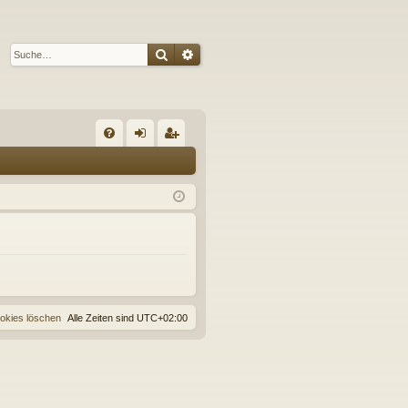
Suche
Erweiterte Suche
S
FA
n
eg
Q
m
ist
el
rie
de
re
n
n
ookies löschen
Alle Zeiten sind
UTC+02:00