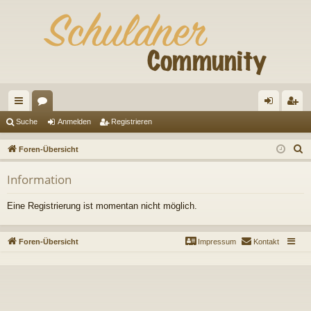
ch
or
n
eg
Suche
Anmelden
Registrieren
ne
en
m
ist
S
Foren-Übersicht
llz
el
rie
u
Information
c
ug
de
re
h
riff
n
n
Eine Registrierung ist momentan nicht möglich.
e
Foren-Übersicht
Impressum
Kontakt