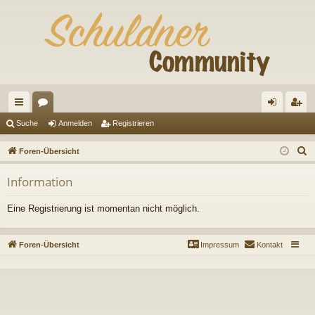
ch
or
n
eg
Suche
Anmelden
Registrieren
ne
en
m
ist
S
Foren-Übersicht
llz
el
rie
u
Information
c
ug
de
re
h
riff
n
n
Eine Registrierung ist momentan nicht möglich.
e
Foren-Übersicht
Impressum
Kontakt