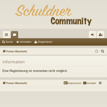
ch
or
n
eg
Suche
Anmelden
Registrieren
ne
en
m
ist
S
Foren-Übersicht
llz
el
rie
u
Information
c
ug
de
re
h
riff
n
n
Eine Registrierung ist momentan nicht möglich.
e
Foren-Übersicht
Impressum
Kontakt