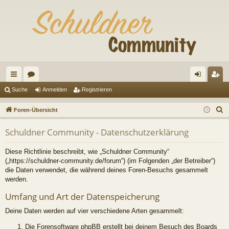
ch
or
n
eg
Suche
Anmelden
Registrieren
ne
en
m
ist
S
Foren-Übersicht
llz
el
rie
u
Schuldner Community - Datenschutzerklärung
c
ug
de
re
h
riff
n
n
Diese Richtlinie beschreibt, wie „Schuldner Community“
e
(„https://schuldner-community.de/forum“) (im Folgenden „der Betreiber“)
die Daten verwendet, die während deines Foren-Besuchs gesammelt
werden.
Umfang und Art der Datenspeicherung
Deine Daten werden auf vier verschiedene Arten gesammelt:
Die Forensoftware phpBB erstellt bei deinem Besuch des Boards