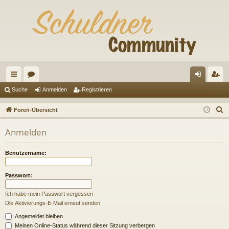
ch
or
n
eg
Suche
Anmelden
Registrieren
ne
en
m
ist
S
Foren-Übersicht
llz
el
rie
u
Anmelden
c
ug
de
re
h
riff
n
n
Benutzername:
e
Passwort:
Ich habe mein Passwort vergessen
Die Aktivierungs-E-Mail erneut senden
Angemeldet bleiben
Meinen Online-Status während dieser Sitzung verbergen