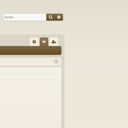
Suche
Erweiterte Suche
S
FA
n
eg
Q
m
ist
el
rie
de
re
n
n