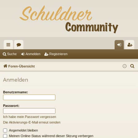
ch
or
n
eg
Suche
Anmelden
Registrieren
ne
en
m
ist
S
Foren-Übersicht
llz
el
rie
u
Anmelden
c
ug
de
re
h
riff
n
n
Benutzername:
e
Passwort:
Ich habe mein Passwort vergessen
Die Aktivierungs-E-Mail erneut senden
Angemeldet bleiben
Meinen Online-Status während dieser Sitzung verbergen