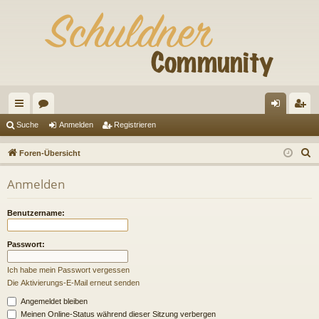
ch
or
n
eg
Suche
Anmelden
Registrieren
ne
en
m
ist
S
Foren-Übersicht
llz
el
rie
u
Anmelden
c
ug
de
re
h
riff
n
n
Benutzername:
e
Passwort:
Ich habe mein Passwort vergessen
Die Aktivierungs-E-Mail erneut senden
Angemeldet bleiben
Meinen Online-Status während dieser Sitzung verbergen