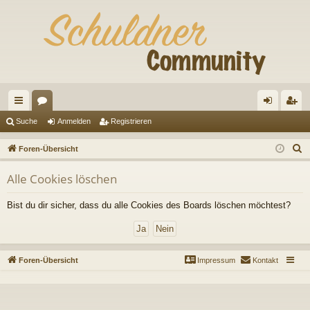
ch
or
n
eg
Suche
Anmelden
Registrieren
ne
en
m
ist
S
Foren-Übersicht
llz
el
rie
u
Alle Cookies löschen
c
ug
de
re
h
riff
n
n
Bist du dir sicher, dass du alle Cookies des Boards löschen möchtest?
e
Foren-Übersicht
Impressum
Kontakt