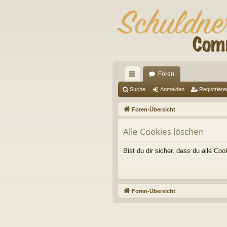
Foren
ch
Suche
Anmelden
Registriere
ne
Foren-Übersicht
llz
Alle Cookies löschen
ug
riff
Bist du dir sicher, dass du alle C
Foren-Übersicht