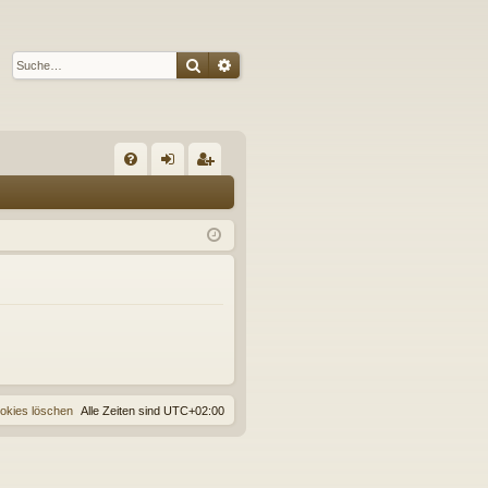
Suche
Erweiterte Suche
S
FA
n
eg
Q
m
ist
el
rie
de
re
n
n
ookies löschen
Alle Zeiten sind
UTC+02:00