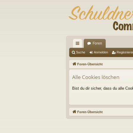
Foren
ch
Suche
Anmelden
Registriere
ne
Foren-Übersicht
llz
Alle Cookies löschen
ug
riff
Bist du dir sicher, dass du alle C
Foren-Übersicht