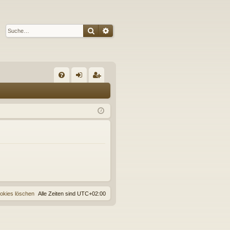
Suche
Erweiterte Suche
S
FA
n
eg
Q
m
ist
el
rie
de
re
n
n
ookies löschen
Alle Zeiten sind
UTC+02:00