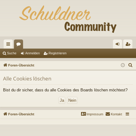
ch
or
n
eg
Suche
Anmelden
Registrieren
ne
en
m
ist
S
Foren-Übersicht
llz
el
rie
u
Alle Cookies löschen
c
ug
de
re
h
riff
n
n
Bist du dir sicher, dass du alle Cookies des Boards löschen möchtest?
e
Foren-Übersicht
Impressum
Kontakt