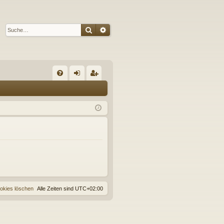
Suche
Erweiterte Suche
S
FA
n
eg
Q
m
ist
el
rie
de
re
n
n
ookies löschen
Alle Zeiten sind
UTC+02:00