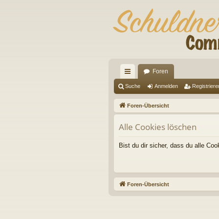
Foren
ch
Suche
Anmelden
Registriere
ne
Foren-Übersicht
llz
Alle Cookies löschen
ug
riff
Bist du dir sicher, dass du alle C
Foren-Übersicht