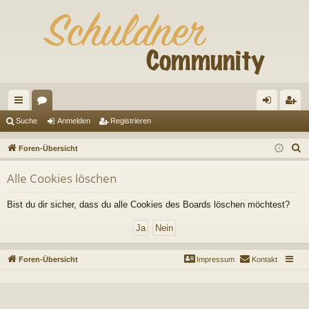
ch
or
n
eg
Suche
Anmelden
Registrieren
ne
en
m
ist
S
Foren-Übersicht
llz
el
rie
u
Alle Cookies löschen
c
ug
de
re
h
riff
n
n
Bist du dir sicher, dass du alle Cookies des Boards löschen möchtest?
e
Foren-Übersicht
Impressum
Kontakt