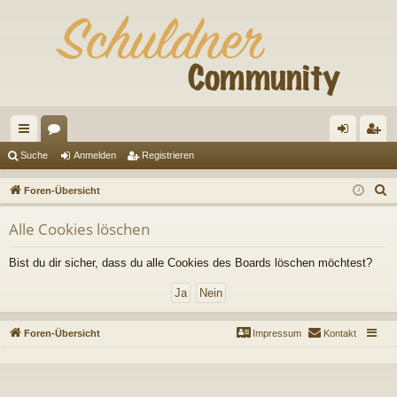
ch
or
n
eg
Suche
Anmelden
Registrieren
ne
en
m
ist
S
Foren-Übersicht
llz
el
rie
u
Alle Cookies löschen
c
ug
de
re
h
riff
n
n
Bist du dir sicher, dass du alle Cookies des Boards löschen möchtest?
e
Foren-Übersicht
Impressum
Kontakt