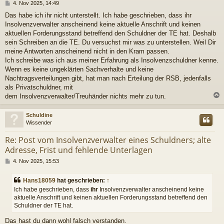
B
4. Nov 2025, 14:49
e
Das habe ich ihr nicht unterstellt. Ich habe geschrieben, dass ihr
i
Insolvenzverwalter anscheinend keine aktuelle Anschrift und keinen
t
r
aktuellen Forderungsstand betreffend den Schuldner der TE hat. Deshalb
a
sein Schreiben an die TE. Du versuchst mir was zu unterstellen. Weil Dir
g
meine Antworten anscheinend nicht in den Kram passen.
Ich schreibe was ich aus meiner Erfahrung als Insolvenzschuldner kenne.
Wenn es keine ungeklärten Sachverhalte und keine
Nachtragsverteilungen gibt, hat man nach Erteilung der RSB, jedenfalls
als Privatschuldner, mit
dem Insolvenzverwalter/Treuhänder nichts mehr zu tun.
c
Schuldine
Wissender
Re: Post vom Insolvenzverwalter eines Schuldners; alte
Adresse, Frist und fehlende Unterlagen
B
4. Nov 2025, 15:53
e
i
Hans18059
hat geschrieben:
↑
t
Ich habe geschrieben, dass
ihr
Insolvenzverwalter anscheinend keine
r
aktuelle Anschrift und keinen aktuellen Forderungsstand betreffend den
a
Schuldner der TE hat.
g
Das hast du dann wohl falsch verstanden.