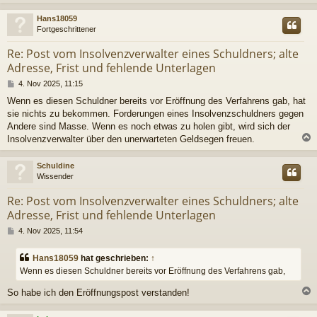
c
Hans18059
Fortgeschrittener
Re: Post vom Insolvenzverwalter eines Schuldners; alte
Adresse, Frist und fehlende Unterlagen
B
4. Nov 2025, 11:15
e
Wenn es diesen Schuldner bereits vor Eröffnung des Verfahrens gab, hat
i
sie nichts zu bekommen. Forderungen eines Insolvenzschuldners gegen
t
r
Andere sind Masse. Wenn es noch etwas zu holen gibt, wird sich der
a
Insolvenzverwalter über den unerwarteten Geldsegen freuen.
g
c
Schuldine
Wissender
Re: Post vom Insolvenzverwalter eines Schuldners; alte
Adresse, Frist und fehlende Unterlagen
B
4. Nov 2025, 11:54
e
i
Hans18059
hat geschrieben:
↑
t
Wenn es diesen Schuldner bereits vor Eröffnung des Verfahrens gab,
r
a
So habe ich den Eröffnungspost verstanden!
g
c