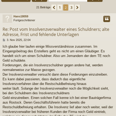
1
3
Vorherige
2
Nächste
21 Beiträge
Hans18059
Fortgeschrittener
Re: Post vom Insolvenzverwalter eines Schuldners; alte
Adresse, Frist und fehlende Unterlagen
B
3. Nov 2025, 22:04
e
Ich glaube hier laufen einige Missverständnisse zusammen. Im
i
Eingangsbeitrag des Erstellers geht es nicht um einen Gläubiger. Es
t
r
handelt sich um einen Schuldner. Also um Jemandem der dem TE noch
a
Geld schuldete.
g
Forderungen, die ein Insolvenzschuldner gegen andere hat, werden
normalerweise zur Masse gezogen.
Der Insolvenzverwalter versucht dann diese Forderungen einzutreiben.
Es kann dabei passieren, dass dadurch das eigentliche
Insolvenzverfahren über die Restschuldbefreiung hinaus
weiter läuft. Solange der Insolvenzverwalter noch die Möglichkeit sieht,
bei den Schuldnern des Insolvenzschuldners
Geld einzutreiben. Einen solchen Fall kenne ich bei einer Bauträgerfirma
aus Rostock. Deren Geschäftsführerin hatte bereits die
Restschuldbefreiung erhalten. Die Insolvenz lief aber noch weiter, weil der
Insolvenzverwalter bei früheren Kunden der Firma noch Geld eintrieb,