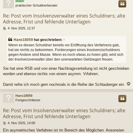
imker
praktischer Schuldnerberater
Re: Post vom Insolvenzverwalter eines Schuldners; alte
Adresse, Frist und fehlende Unterlagen
B
4. Nov 2025, 12:37
e
i
Hans18059
hat geschrieben:
↑
t
Wenn es diesen Schuldner bereits vor Eröffnung des Verfahrens gab,
r
hat sie nichts zu bekommen. Forderungen eines Insolvenzschuldners
a
gegen Andere sind Masse. Wenn es noch etwas zu holen gibt, wird sich
g
der Insolvenzverwalter über den unerwarteten Geldsegen freuen.
Sie hat eine RSB und von einer Nachtragsverteilung ist nicht geschrieben
worden und ebenso nichts von einem asymm. Vrfahren.
Damit reihe ich moch gern nochmals in die Reihe der Schlauberger ein.
c
Hans18059
Fortgeschrittener
Re: Post vom Insolvenzverwalter eines Schuldners; alte
Adresse, Frist und fehlende Unterlagen
B
4. Nov 2025, 14:08
e
Ein asymetrisches Verfahren ist im Bereich des Möglichen. Ansonsten
i