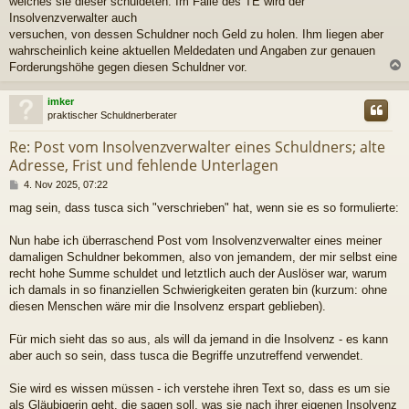
welches sie dieser schuldeten. Im Falle des TE wird der
Insolvenzverwalter auch
versuchen, von dessen Schuldner noch Geld zu holen. Ihm liegen aber
wahrscheinlich keine aktuellen Meldedaten und Angaben zur genauen
Forderungshöhe gegen diesen Schuldner vor.
c
imker
praktischer Schuldnerberater
Re: Post vom Insolvenzverwalter eines Schuldners; alte
Adresse, Frist und fehlende Unterlagen
B
4. Nov 2025, 07:22
e
mag sein, dass tusca sich "verschrieben" hat, wenn sie es so formulierte:
i
t
r
Nun habe ich überraschend Post vom Insolvenzverwalter eines meiner
a
damaligen Schuldner bekommen, also von jemandem, der mir selbst eine
g
recht hohe Summe schuldet und letztlich auch der Auslöser war, warum
ich damals in so finanziellen Schwierigkeiten geraten bin (kurzum: ohne
diesen Menschen wäre mir die Insolvenz erspart geblieben).
Für mich sieht das so aus, als will da jemand in die Insolvenz - es kann
aber auch so sein, dass tusca die Begriffe unzutreffend verwendet.
Sie wird es wissen müssen - ich verstehe ihren Text so, dass es um sie
als Gläubigerin geht, die sagen soll, was sie nach ihrer eigenen Insolvenz