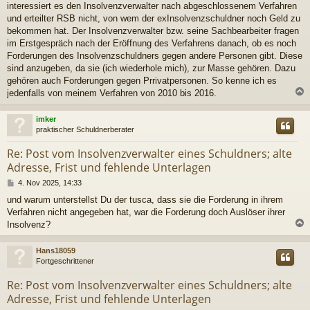
interessiert es den Insolvenzverwalter nach abgeschlossenem Verfahren
t
r
und erteilter RSB nicht, von wem der exInsolvenzschuldner noch Geld zu
a
bekommen hat. Der Insolvenzverwalter bzw. seine Sachbearbeiter fragen
g
im Erstgespräch nach der Eröffnung des Verfahrens danach, ob es noch
Forderungen des Insolvenzschuldners gegen andere Personen gibt. Diese
sind anzugeben, da sie (ich wiederhole mich), zur Masse gehören. Dazu
gehören auch Forderungen gegen Prrivatpersonen. So kenne ich es
jedenfalls von meinem Verfahren von 2010 bis 2016.
c
imker
praktischer Schuldnerberater
Re: Post vom Insolvenzverwalter eines Schuldners; alte
Adresse, Frist und fehlende Unterlagen
B
4. Nov 2025, 14:33
e
und warum unterstellst Du der tusca, dass sie die Forderung in ihrem
i
Verfahren nicht angegeben hat, war die Forderung doch Auslöser ihrer
t
r
Insolvenz?
a
g
c
Hans18059
Fortgeschrittener
Re: Post vom Insolvenzverwalter eines Schuldners; alte
Adresse, Frist und fehlende Unterlagen