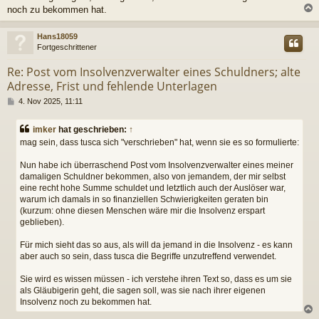
noch zu bekommen hat.
c
Hans18059
Fortgeschrittener
Re: Post vom Insolvenzverwalter eines Schuldners; alte
Adresse, Frist und fehlende Unterlagen
B
4. Nov 2025, 11:11
e
i
imker
hat geschrieben:
↑
t
mag sein, dass tusca sich "verschrieben" hat, wenn sie es so formulierte:
r
a
Nun habe ich überraschend Post vom Insolvenzverwalter eines meiner
g
damaligen Schuldner bekommen, also von jemandem, der mir selbst
eine recht hohe Summe schuldet und letztlich auch der Auslöser war,
warum ich damals in so finanziellen Schwierigkeiten geraten bin
(kurzum: ohne diesen Menschen wäre mir die Insolvenz erspart
geblieben).
Für mich sieht das so aus, als will da jemand in die Insolvenz - es kann
aber auch so sein, dass tusca die Begriffe unzutreffend verwendet.
Sie wird es wissen müssen - ich verstehe ihren Text so, dass es um sie
als Gläubigerin geht, die sagen soll, was sie nach ihrer eigenen
Insolvenz noch zu bekommen hat.