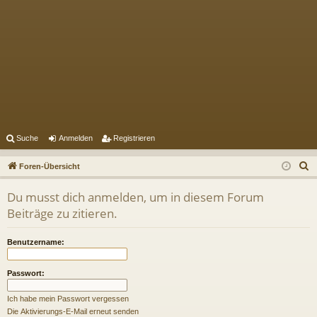
Suche
Anmelden
Registrieren
S
Foren-Übersicht
u
Du musst dich anmelden, um in diesem Forum
c
Beiträge zu zitieren.
h
e
Benutzername:
Passwort:
Ich habe mein Passwort vergessen
Die Aktivierungs-E-Mail erneut senden