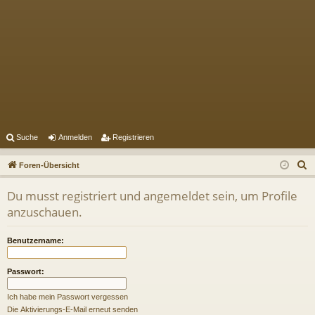
Suche
Anmelden
Registrieren
S
Foren-Übersicht
u
Du musst registriert und angemeldet sein, um Profile
c
anzuschauen.
h
e
Benutzername:
Passwort:
Ich habe mein Passwort vergessen
Die Aktivierungs-E-Mail erneut senden