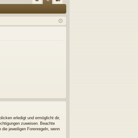
FA
n
eg
Q
m
ist
el
rie
de
re
n
n
icken erledigt und ermöglicht dir,
rechtigungen zuweisen. Beachte
 die jeweiligen Forenregeln, wenn