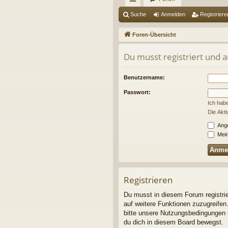
ch
Suche
Anmelden
Registriere
ne
Foren-Übersicht
llz
Du musst registriert und 
ug
riff
Benutzername:
Passwort:
Ich hab
Die Akt
Ange
Mein
Registrieren
Du musst in diesem Forum registrier
auf weitere Funktionen zuzugreifen
bitte unsere Nutzungsbedingungen u
du dich in diesem Board bewegst.