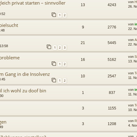
leich privat starten – sinnvoller
von
H
13
4243
26. N
0:52
1
2
pielsucht
von
i
9
2776
22. N
:48
von
A
21
5445
22. N
 13:58
1
2
3
nprobleme
von
S
16
5162
13. N
1
2
m Gang in die Insolvenz
von
T
10
2547
11. N
4:45
1
2
l ich wohl zu doof bin
von
i
1
837
11. N
:30
von
T
3
1155
10. N
gen
von
R
3
1208
4. No
49
von
_