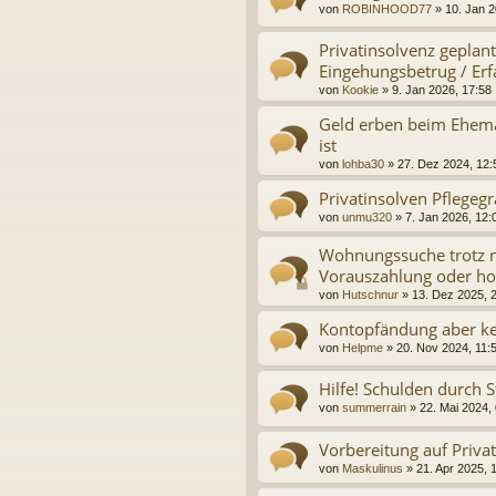
von
ROBINHOOD77
»
10. Jan 2
Privatinsolvenz geplant
Eingehungsbetrug / Er
von
Kookie
»
9. Jan 2026, 17:58
Geld erben beim Eheman
ist
von
lohba30
»
27. Dez 2024, 12:
Privatinsolven Pflegeg
von
unmu320
»
7. Jan 2026, 12:
Wohnungssuche trotz n
Vorauszahlung oder hoh
von
Hutschnur
»
13. Dez 2025, 
Kontopfändung aber k
von
Helpme
»
20. Nov 2024, 11:
Hilfe! Schulden durch 
von
summerrain
»
22. Mai 2024,
Vorbereitung auf Priva
von
Maskulinus
»
21. Apr 2025, 