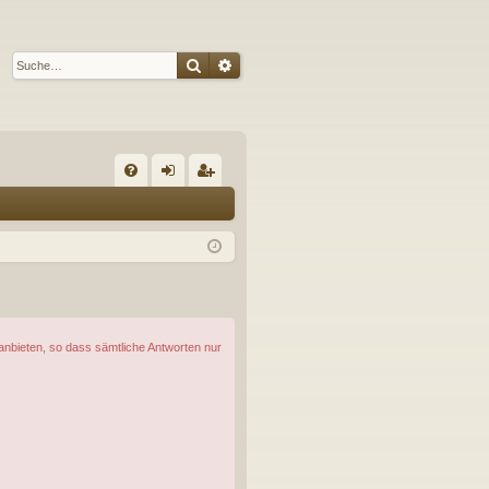
Suche
Erweiterte Suche
S
FA
n
eg
Q
m
ist
el
rie
de
re
n
n
 anbieten, so dass sämtliche Antworten nur