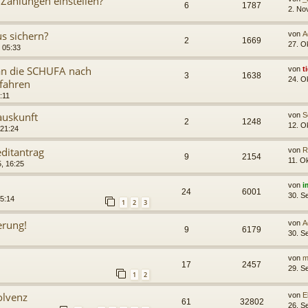
Zahlungen einstellen?
6
1787
2. No
s sichern?
von
A
2
1669
27. O
 05:33
 an die SCHUFA nach
von
t
3
1638
24. O
fahren
:11
auskunft
von
S
2
1248
12. O
 21:24
ditantrag
von
R
9
2154
11. O
, 16:25
von
i
24
6001
30. S
15:14
1
2
3
erung!
von
A
9
6179
30. S
von
m
17
2457
29. S
1
2
olvenz
von
El
61
32802
26. S