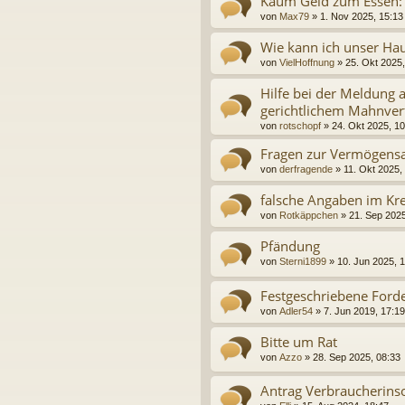
Kaum Geld zum Essen: 
von
Max79
»
1. Nov 2025, 15:13
Wie kann ich unser Hau
von
VielHoffnung
»
25. Okt 2025,
Hilfe bei der Meldung
gerichtlichem Mahnver
von
rotschopf
»
24. Okt 2025, 10
Fragen zur Vermögens
von
derfragende
»
11. Okt 2025,
falsche Angaben im Kre
von
Rotkäppchen
»
21. Sep 2025
Pfändung
von
Sterni1899
»
10. Jun 2025, 
Festgeschriebene Ford
von
Adler54
»
7. Jun 2019, 17:19
Bitte um Rat
von
Azzo
»
28. Sep 2025, 08:33
Antrag Verbraucherins