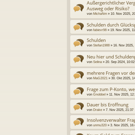
Außergerichtlicher Verg
Ausweg oder Risiko?
von
MichaNm
»
10. Nov 2025, 2
Schulden durch Glücks
von
fabievr98
»
19. Nov 2025, 11
Schulden
von
Stefan1988
»
16. Nov 2025,
Neu hier und Schulde
von
Selina
»
20. Sep 2024, 10:02
mehrere Fragen vor de
von
MaG2021
»
30. Okt 2025, 1
Frage zum P-Konto, wei
von
Gnobbel
»
11. Nov 2025, 12
Dauer bis Eröffnung
von
Drake
»
7. Nov 2025, 21:37
Insolvenzverwalter Fra
von
unmu320
»
3. Nov 2025, 16: