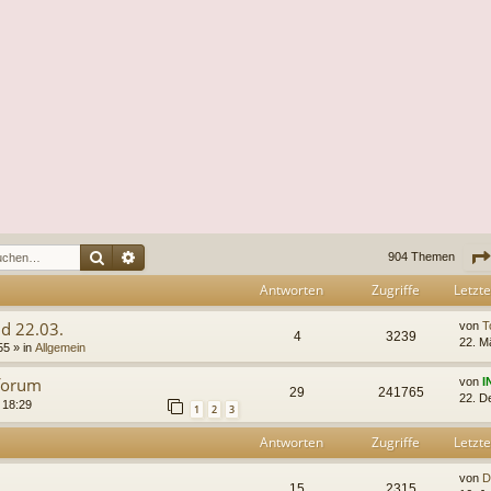
Suche
Erweiterte Suche
904 Themen
Antworten
Zugriffe
Letzte
d 22.03.
von
T
4
3239
22. M
55
» in
Allgemein
forum
von
I
29
241765
22. D
 18:29
1
2
3
Antworten
Zugriffe
Letzte
von
D
15
2315