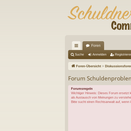
Foren
ch
Suche
Anmelden
Registriere
ne
Foren-Übersicht
Diskussionsfore
llz
Forum Schuldenproble
ug
Forumsregeln
riff
Wichtiger Hinweis: Dieses Forum ersetzt
als Austausch von Meinungen zu verstehe
Bitte sucht einen Rechtsanwalt auf, wenn 