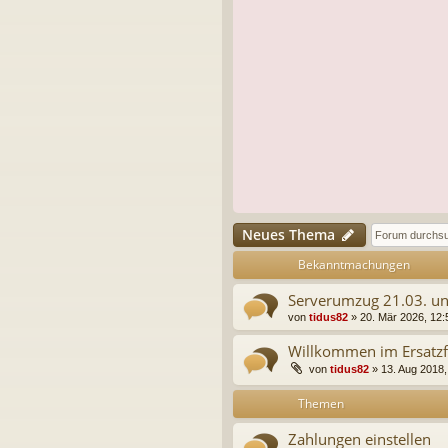
Neues Thema
Bekanntmachungen
Serverumzug 21.03. un
von
tidus82
»
20. Mär 2026, 12:
Willkommen im Ersatz
von
tidus82
»
13. Aug 2018,
Themen
Zahlungen einstellen