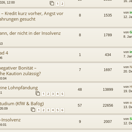
16. J
026, 12:00
1
2
 – Kredit kurz vorher, Angst vor
von
i
8
1535
12. J
fahrungen gesucht
n, der nicht in der Insolvenz
von
G
8
1789
8. Ja
53
rad 4
von
i
1
434
7. Ja
06
egativer Bonität –
von
N
7
1697
20. D
e Kaution zulässig?
20:04
eine Lohnpfändung
von
H
48
13899
19. D
51
1
2
3
4
5
Studium (KfW & Bafög)
von
s
57
22656
13. D
 05:09
1
2
3
4
5
6
t-Insolvenz
von
S
9
2007
12. D
16:01