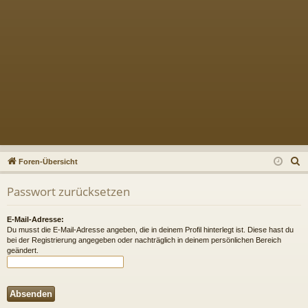
S
Foren-Übersicht
u
Passwort zurücksetzen
c
h
E-Mail-Adresse:
e
Du musst die E-Mail-Adresse angeben, die in deinem Profil hinterlegt ist. Diese hast du
bei der Registrierung angegeben oder nachträglich in deinem persönlichen Bereich
geändert.