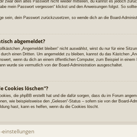
dir zwar dein altes Passwort nicht wieder mitteilen, du kannst es jedoch zur
habe mein Passwort vergessen“ klickst und den Anweisungen folgst. So sollte
Lage sein, dein Passwort zurückzusetzen, so wende dich an die Board-Administ
tisch abgemeldet?
kästchen „Angemeldet bleiben“ nicht auswählst, wirst du nur für eine Sitzu
durch einen Dritten. Um angemeldet zu bleiben, kannst du das Kästchen „A
nswert, wenn du dich an einem öffentlichen Computer, zum Beispiel in einem 
dann wurde sie vermutlich von der Board-Administration ausgeschaltet.
le Cookies löschen“?
Cookies, die phpBB erstellt hat und die dafür sorgen, dass du im Forum angem
nen, wie beispielsweise den „Gelesen“-Status – sofern sie von der Board-Adm
dung hast, kann es helfen, wenn du die Cookies löscht.
-einstellungen