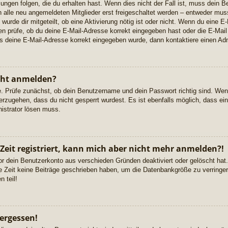
gen folgen, die du erhalten hast. Wenn dies nicht der Fall ist, muss dein Ben
alle neu angemeldeten Mitglieder erst freigeschaltet werden – entweder musst
 wurde dir mitgeteilt, ob eine Aktivierung nötig ist oder nicht. Wenn du eine E-
 prüfe, ob du deine E-Mail-Adresse korrekt eingegeben hast oder die E-Mail
ss deine E-Mail-Adresse korrekt eingegeben wurde, dann kontaktiere einen Adm
cht anmelden?
e. Prüfe zunächst, ob dein Benutzername und dein Passwort richtig sind. Wenn
erzugehen, dass du nicht gesperrt wurdest. Es ist ebenfalls möglich, dass ei
nistrator lösen muss.
 Zeit registriert, kann mich aber nicht mehr anmelden?!
or dein Benutzerkonto aus verschieden Gründen deaktiviert oder gelöscht ha
re Zeit keine Beiträge geschrieben haben, um die Datenbankgröße zu verringern
 teil!
ergessen!