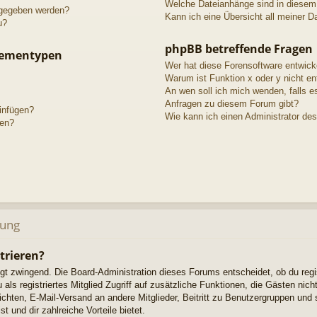
Welche Dateianhänge sind in diesem
igegeben werden?
Kann ich eine Übersicht all meiner D
u?
phpBB betreffende Fragen
hementypen
Wer hat diese Forensoftware entwick
Warum ist Funktion x oder y nicht en
An wen soll ich mich wenden, falls e
Anfragen zu diesem Forum gibt?
einfügen?
Wie kann ich einen Administrator de
gen?
dung
trieren?
ngt zwingend. Die Board-Administration dieses Forums entscheidet, ob du regi
u als registriertes Mitglied Zugriff auf zusätzliche Funktionen, die Gästen ni
richten, E-Mail-Versand an andere Mitglieder, Beitritt zu Benutzergruppen und 
t und dir zahlreiche Vorteile bietet.