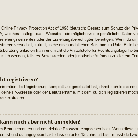
Online Privacy Protection Act of 1998 (deutsch: Gesetz zum Schutz der Priv
A, welches festlegt, dass Websites, die möglicherweise persönliche Daten vo
eziehungsweise des oder der Erziehungsberechtigten benötigen. Wenn du dir u
istrieren versuchst, zutrifft, ziehe einen rechtlichen Beistand zu Rate. Bitte
beratung anbieten kann und nicht die Anlaufstelle für Rechtsangelegenheiten 
ch mich wenden, falls es Beschwerden oder juristische Anfragen zu diesem Fo
t registrieren?
istration die Registrierung komplett ausgeschaltet hat, damit sich keine n
 deine IP-Adresse oder der Benutzername, mit dem du dich registrieren möcht
dministration.
, kann mich aber nicht anmelden!
igen Benutzernamen und das richtige Passwort eingegeben hast. Wenn diese s
ert ist und du angegeben hast, dass du unter 13 Jahre alt bist, musst du bzw. 