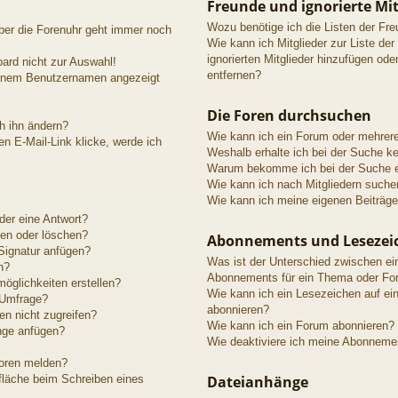
Freunde und ignorierte Mit
Wozu benötige ich die Listen der Fre
aber die Forenuhr geht immer noch
Wie kann ich Mitglieder zur Liste der
ignorierten Mitglieder hinzufügen ode
ard nicht zur Auswahl!
entfernen?
meinem Benutzernamen angezeigt
Die Foren durchsuchen
h ihn ändern?
Wie kann ich ein Forum oder mehrer
n E-Mail-Link klicke, werde ich
Weshalb erhalte ich bei der Suche k
Warum bekomme ich bei der Suche ei
Wie kann ich nach Mitgliedern suche
Wie kann ich meine eigenen Beiträg
der eine Antwort?
ten oder löschen?
Abonnements und Lesezei
Signatur anfügen?
Was ist der Unterschied zwischen e
n?
Abonnements für ein Thema oder Fo
öglichkeiten erstellen?
Wie kann ich ein Lesezeichen auf e
 Umfrage?
abonnieren?
n nicht zugreifen?
Wie kann ich ein Forum abonnieren?
nge anfügen?
Wie deaktiviere ich meine Abonneme
toren melden?
fläche beim Schreiben eines
Dateianhänge