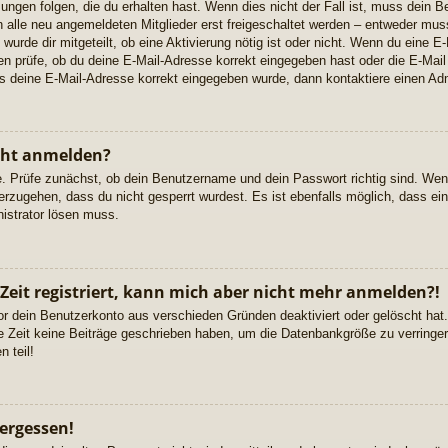
gen folgen, die du erhalten hast. Wenn dies nicht der Fall ist, muss dein Ben
alle neu angemeldeten Mitglieder erst freigeschaltet werden – entweder musst
 wurde dir mitgeteilt, ob eine Aktivierung nötig ist oder nicht. Wenn du eine E-
 prüfe, ob du deine E-Mail-Adresse korrekt eingegeben hast oder die E-Mail
ss deine E-Mail-Adresse korrekt eingegeben wurde, dann kontaktiere einen Adm
cht anmelden?
e. Prüfe zunächst, ob dein Benutzername und dein Passwort richtig sind. Wenn
erzugehen, dass du nicht gesperrt wurdest. Es ist ebenfalls möglich, dass ei
nistrator lösen muss.
 Zeit registriert, kann mich aber nicht mehr anmelden?!
or dein Benutzerkonto aus verschieden Gründen deaktiviert oder gelöscht ha
re Zeit keine Beiträge geschrieben haben, um die Datenbankgröße zu verringern
 teil!
ergessen!