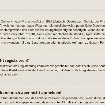
Online Privacy Protection Act of 1998 (deutsch: Gesetz zum Schutz der Priv
A, welches festlegt, dass Websites, die möglicherweise persönliche Daten vo
eziehungsweise des oder der Erziehungsberechtigten benötigen. Wenn du dir u
istrieren versuchst, zutrifft, ziehe einen rechtlichen Beistand zu Rate. Bitte
beratung anbieten kann und nicht die Anlaufstelle für Rechtsangelegenheiten 
ch mich wenden, falls es Beschwerden oder juristische Anfragen zu diesem Fo
t registrieren?
istration die Registrierung komplett ausgeschaltet hat, damit sich keine n
 deine IP-Adresse oder der Benutzername, mit dem du dich registrieren möcht
dministration.
, kann mich aber nicht anmelden!
igen Benutzernamen und das richtige Passwort eingegeben hast. Wenn diese s
ert ist und du angegeben hast, dass du unter 13 Jahre alt bist, musst du bzw. 