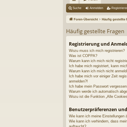
ch
Suche
Anmelden
Registriere
ne
Foren-Übersicht
Häufig gestellte
llz
Häufig gestellte Fragen
ug
riff
Registrierung und Anme
Wozu muss ich mich registrieren?
Was ist COPPA?
Warum kann ich mich nicht registri
Ich habe mich registriert, kann mic
Warum kann ich mich nicht anmel
Ich habe mich vor einiger Zeit regis
anmelden?!
Ich habe mein Passwort vergessen
Warum werde ich automatisch abg
Wozu ist die Funktion „Alle Cookie
Benutzerpräferenzen und
Wie kann ich meine Einstellungen 
Wie kann ich verhindern, dass mei
auftaucht?