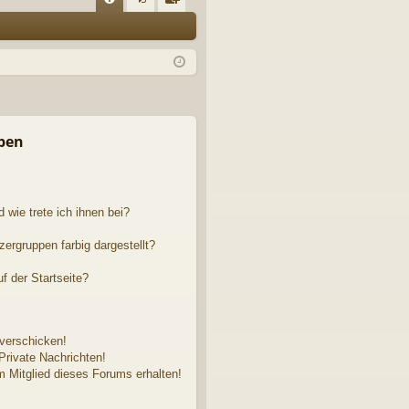
FA
n
eg
Q
m
ist
el
rie
de
re
n
n
pen
 wie trete ich ihnen bei?
rgruppen farbig dargestellt?
f der Startseite?
 verschicken!
rivate Nachrichten!
 Mitglied dieses Forums erhalten!