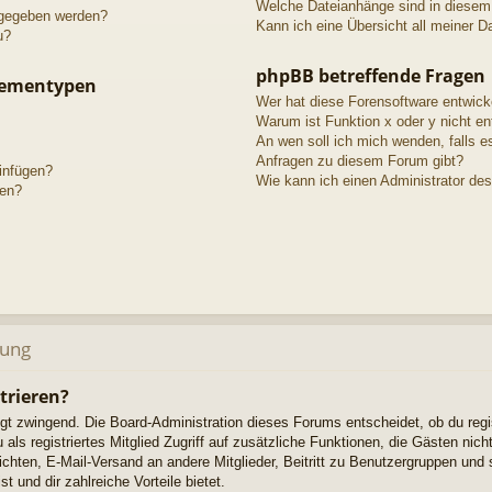
Welche Dateianhänge sind in diesem
igegeben werden?
Kann ich eine Übersicht all meiner D
u?
phpBB betreffende Fragen
hementypen
Wer hat diese Forensoftware entwick
Warum ist Funktion x oder y nicht en
An wen soll ich mich wenden, falls e
Anfragen zu diesem Forum gibt?
einfügen?
Wie kann ich einen Administrator de
gen?
dung
trieren?
ngt zwingend. Die Board-Administration dieses Forums entscheidet, ob du regi
u als registriertes Mitglied Zugriff auf zusätzliche Funktionen, die Gästen ni
richten, E-Mail-Versand an andere Mitglieder, Beitritt zu Benutzergruppen und 
t und dir zahlreiche Vorteile bietet.