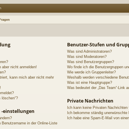
n
 Fragen
ldung
Benutzer-Stufen und Grup
Was sind Administratoren?
Was sind Moderatoren?
eren?
Was sind Benutzergruppen?
h aber nicht anmelden!
Wo finde ich die Benutzergruppen und
den?
Wie werde ich Gruppenleiter?
triert, kann mich aber nicht mehr
Weshalb werden verschiedene Benutze
Was ist eine Hauptgruppe?
!
Was bedeutet der „Das Team“-Link au
emeldet?
s löschen“?
Private Nachrichten
Ich kann keine Privaten Nachrichten
 -einstellungen
Ich bekomme ständig unerwünschte P
ändern?
Ich habe eine Spam-E-Mail von einem
n Benutzername in der Online-Liste