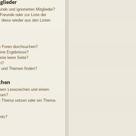
glieder
unde und ignorierten Mitglieder?
 Freunde oder zur Liste der
r diese wieder aus den Listen
e Foren durchsuchen?
eine Ergebnisse?
ne leere Seite?
n?
e und Themen finden?
chen
inem Lesezeichen und einem
rum?
in Thema setzen oder ein Thema
nts?