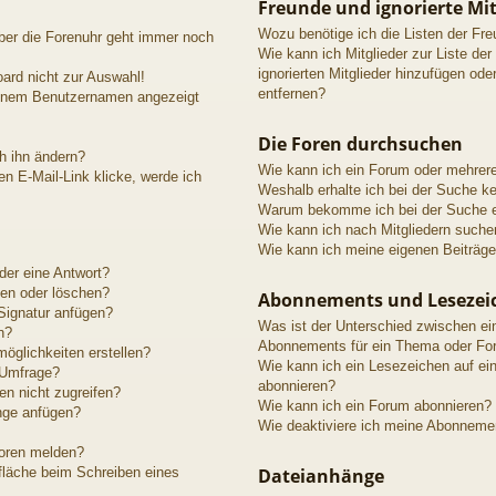
Freunde und ignorierte Mit
Wozu benötige ich die Listen der Fre
aber die Forenuhr geht immer noch
Wie kann ich Mitglieder zur Liste der
ignorierten Mitglieder hinzufügen ode
ard nicht zur Auswahl!
entfernen?
meinem Benutzernamen angezeigt
Die Foren durchsuchen
h ihn ändern?
Wie kann ich ein Forum oder mehrer
n E-Mail-Link klicke, werde ich
Weshalb erhalte ich bei der Suche k
Warum bekomme ich bei der Suche ei
Wie kann ich nach Mitgliedern suche
Wie kann ich meine eigenen Beiträg
der eine Antwort?
ten oder löschen?
Abonnements und Lesezei
Signatur anfügen?
Was ist der Unterschied zwischen e
n?
Abonnements für ein Thema oder Fo
öglichkeiten erstellen?
Wie kann ich ein Lesezeichen auf e
 Umfrage?
abonnieren?
n nicht zugreifen?
Wie kann ich ein Forum abonnieren?
nge anfügen?
Wie deaktiviere ich meine Abonneme
toren melden?
fläche beim Schreiben eines
Dateianhänge