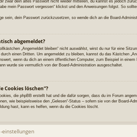
dir zwar dein altes Passwort nicht wieder mitteilen, du kannst es jedoch zur
habe mein Passwort vergessen“ klickst und den Anweisungen folgst. So sollte
Lage sein, dein Passwort zurückzusetzen, so wende dich an die Board-Administ
tisch abgemeldet?
kästchen „Angemeldet bleiben“ nicht auswählst, wirst du nur für eine Sitzu
durch einen Dritten. Um angemeldet zu bleiben, kannst du das Kästchen „A
nswert, wenn du dich an einem öffentlichen Computer, zum Beispiel in einem 
dann wurde sie vermutlich von der Board-Administration ausgeschaltet.
le Cookies löschen“?
Cookies, die phpBB erstellt hat und die dafür sorgen, dass du im Forum angem
nen, wie beispielsweise den „Gelesen“-Status – sofern sie von der Board-Adm
dung hast, kann es helfen, wenn du die Cookies löscht.
-einstellungen