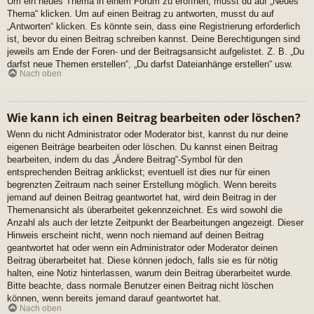
Um ein neues Thema in einem Forum zu eröffnen, musst du auf „Neues
Thema“ klicken. Um auf einen Beitrag zu antworten, musst du auf
„Antworten“ klicken. Es könnte sein, dass eine Registrierung erforderlich
ist, bevor du einen Beitrag schreiben kannst. Deine Berechtigungen sind
jeweils am Ende der Foren- und der Beitragsansicht aufgelistet. Z. B. „Du
darfst neue Themen erstellen“, „Du darfst Dateianhänge erstellen“ usw.
Nach oben
Wie kann ich einen Beitrag bearbeiten oder löschen?
Wenn du nicht Administrator oder Moderator bist, kannst du nur deine
eigenen Beiträge bearbeiten oder löschen. Du kannst einen Beitrag
bearbeiten, indem du das „Ändere Beitrag“-Symbol für den
entsprechenden Beitrag anklickst; eventuell ist dies nur für einen
begrenzten Zeitraum nach seiner Erstellung möglich. Wenn bereits
jemand auf deinen Beitrag geantwortet hat, wird dein Beitrag in der
Themenansicht als überarbeitet gekennzeichnet. Es wird sowohl die
Anzahl als auch der letzte Zeitpunkt der Bearbeitungen angezeigt. Dieser
Hinweis erscheint nicht, wenn noch niemand auf deinen Beitrag
geantwortet hat oder wenn ein Administrator oder Moderator deinen
Beitrag überarbeitet hat. Diese können jedoch, falls sie es für nötig
halten, eine Notiz hinterlassen, warum dein Beitrag überarbeitet wurde.
Bitte beachte, dass normale Benutzer einen Beitrag nicht löschen
können, wenn bereits jemand darauf geantwortet hat.
Nach oben