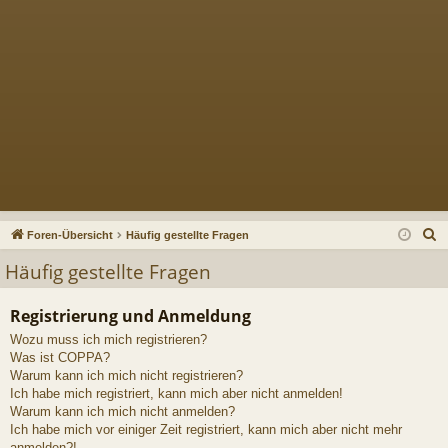
S
Foren-Übersicht
Häufig gestellte Fragen
u
Häufig gestellte Fragen
c
h
Registrierung und Anmeldung
e
Wozu muss ich mich registrieren?
Was ist COPPA?
Warum kann ich mich nicht registrieren?
Ich habe mich registriert, kann mich aber nicht anmelden!
Warum kann ich mich nicht anmelden?
Ich habe mich vor einiger Zeit registriert, kann mich aber nicht mehr
anmelden?!