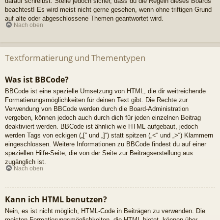
darauf schreibst. Stelle jedoch sicher, dass du die Regeln dieses Boards
beachtest! Es wird meist nicht gerne gesehen, wenn ohne triftigen Grund
auf alte oder abgeschlossene Themen geantwortet wird.
Nach oben
Textformatierung und Thementypen
Was ist BBCode?
BBCode ist eine spezielle Umsetzung von HTML, die dir weitreichende
Formatierungsmöglichkeiten für deinen Text gibt. Die Rechte zur
Verwendung von BBCode werden durch die Board-Administration
vergeben, können jedoch auch durch dich für jeden einzelnen Beitrag
deaktiviert werden. BBCode ist ähnlich wie HTML aufgebaut, jedoch
werden Tags von eckigen („[“ und „]“) statt spitzen („<“ und „>“) Klammern
eingeschlossen. Weitere Informationen zu BBCode findest du auf einer
speziellen Hilfe-Seite, die von der Seite zur Beitragserstellung aus
zugänglich ist.
Nach oben
Kann ich HTML benutzen?
Nein, es ist nicht möglich, HTML-Code in Beiträgen zu verwenden. Die
meisten Formatierungsmöglichkeiten, die HTML bietet, können über